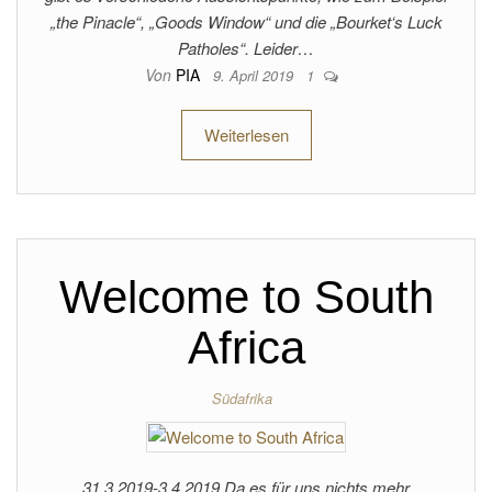
„the Pinacle“, „Goods Window“ und die „Bourket‘s Luck
Patholes“. Leider…
Von
PIA
9. April 2019
1
Weiterlesen
Welcome to South
Africa
Südafrika
31.3.2019-3.4.2019 Da es für uns nichts mehr