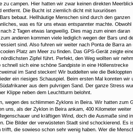
le zu campen. Hier hatten wir zwar keinen direkten Meerblic
entfernt. Die Bucht ist ziemlich dicht mit luxuriösen
 Bars bebaut. Hellhäutige Menschen sind durch den ganzen
nliches, was es für uns etwas entspannter machte. Obwohl 
es nach 2 Tagen etwas langweilig. Dies mag zum einen daran
, zum anderen kommen viele lediglich wegen der Bars und 
ressiert sind. Also fuhren wir weiter nach Ponta de Barra an 
n coolen Platz am Meer zu finden. Das GPS-Gerät zeigte ein
nördlichsten Zipfel führt. Perfekt, den Weg wollten wir neh
e schnell sich eine schöne Sandpiste in eine Höllenstrecke
 zweimal im Sand stecken! Wir buddelten wie die Bekloppten
wieder ein riesiges Schauspiel. Beim ersten Mal konnten wir 
n Südafrikaner aus dem pulvrigen Sand. Der ganze Stress wu
iner Klippe neben dem Leuchtturm belohnt.
en, wegen des schlimmen Zyklons in Beira. Wir hatten zum 
 uns, als der Zyklon in Beira ankam, 400 Kilometer weiter
e Regenschauer und kräftigen Wind, doch die Ausmaße sind in
n. Die Bilder der verwüsteten Stadt sind schockierend. Es i
 trifft, die sowieso schon sehr wenig haben. Wer die Mensc