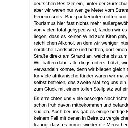
deutschen Besitzer ein, hinter der Surfschu
aber wir waren nur wenige Meter vom Strand 
Ferienresorts, Backpackerunterkünften und
Tourismus hier fast nichts mehr außergewöh
von vielen total gehyped wird, fanden wir 
liegen, dass es keinen Wind zum Kiten gab
reichlichen Alkohol, an dem wir weniger inte
nördliche Landspitze und hofften, dort eine
Straße direkt am Strand an, welche bis zum 
Wir hatten dabei allerdings unterschätzt, wi
verwandeln könnte, denn wir blieben gleich
für viele afrikanische Kinder waren wir mal
selbst befreien, das zweite Mal zog uns ei
zum Glück mit einem tollen Stellplatz auf e
Es erreichten uns viele besorgte Nachricht
schon früh davon mitbekommen und befanden
südlich. Auch bei uns gab es einige heftig
keinem Fall mit denen in Beira zu vergleiche
traurig, dass es immer wieder die Menschen