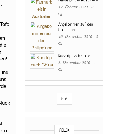
Farmarbeit in Australien
k,
17. Februar 2020
0
Tofo
Angekommen auf den
Philippinen
16. Dezember 2019
0
dem
die
e
Kurztrip nach China
men!
6. Dezember 2019
1
 und
uns
rde
PIA
Glück
st
hen
FELIX