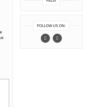
FELIX
FOLLOW US ON:
re
instagram
facebook
aus