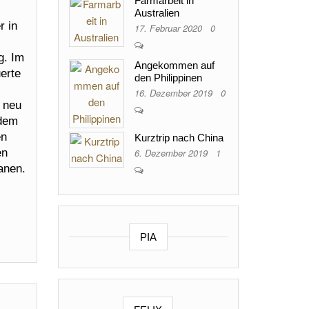
Farmarbeit in
Australien
r in
17. Februar 2020
0
g. Im
Angekommen auf
uerte
den Philippinen
16. Dezember 2019
0
 neu
 dem
en
Kurztrip nach China
6. Dezember 2019
1
en
anen.
PIA