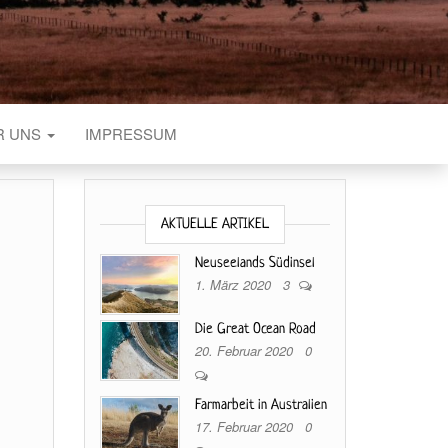
R UNS
IMPRESSUM
AKTUELLE ARTIKEL
Neuseelands Südinsel
1. März 2020
3
Die Great Ocean Road
20. Februar 2020
0
Farmarbeit in Australien
17. Februar 2020
0