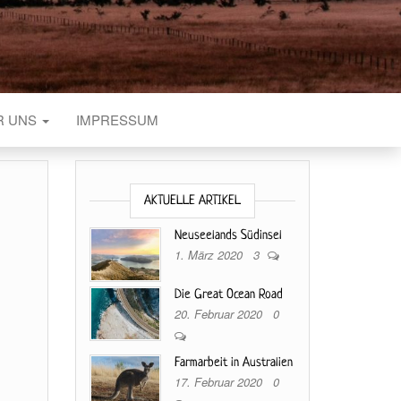
R UNS
IMPRESSUM
AKTUELLE ARTIKEL
Neuseelands Südinsel
1. März 2020
3
Die Great Ocean Road
20. Februar 2020
0
Farmarbeit in Australien
17. Februar 2020
0