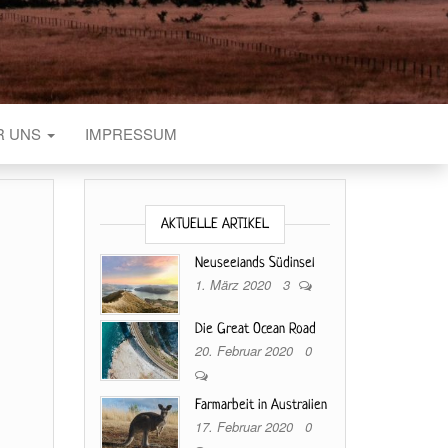
R UNS
IMPRESSUM
AKTUELLE ARTIKEL
Neuseelands Südinsel
1. März 2020
3
Die Great Ocean Road
20. Februar 2020
0
Farmarbeit in Australien
17. Februar 2020
0