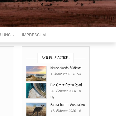
R UNS
IMPRESSUM
AKTUELLE ARTIKEL
Neuseelands Südinsel
1. März 2020
3
Die Great Ocean Road
20. Februar 2020
0
Farmarbeit in Australien
17. Februar 2020
0