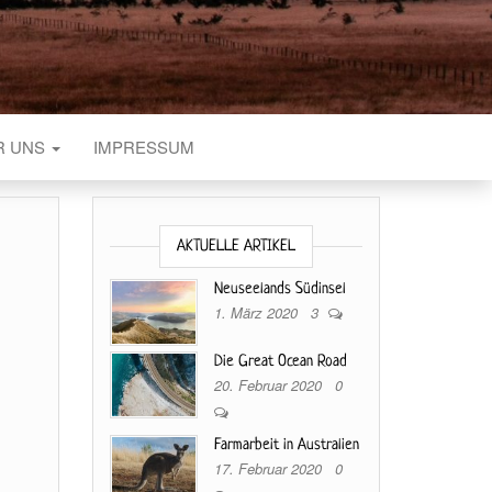
R UNS
IMPRESSUM
AKTUELLE ARTIKEL
Neuseelands Südinsel
1. März 2020
3
Die Great Ocean Road
20. Februar 2020
0
Farmarbeit in Australien
17. Februar 2020
0