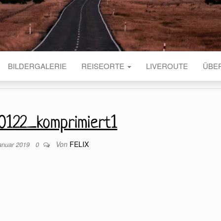
BILDERGALERIE
REISEORTE
LIVEROUTE
ÜBE
122_komprimiert1
Von
FELIX
anuar 2019
0