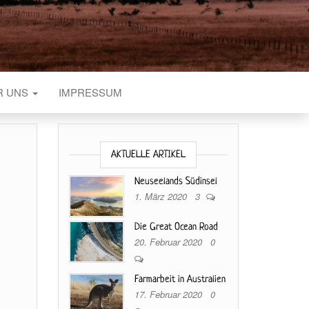
R UNS
IMPRESSUM
AKTUELLE ARTIKEL
Neuseelands Südinsel
1. März 2020
3
Die Great Ocean Road
20. Februar 2020
0
Farmarbeit in Australien
17. Februar 2020
0