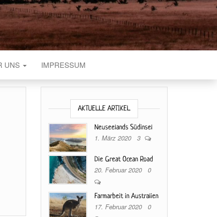
R UNS
IMPRESSUM
AKTUELLE ARTIKEL
Neuseelands Südinsel
1. März 2020
3
Die Great Ocean Road
20. Februar 2020
0
Farmarbeit in Australien
17. Februar 2020
0