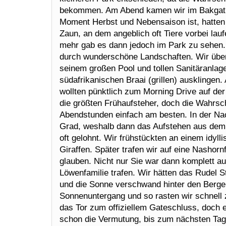
bekommen. Am Abend kamen wir im Bakgatla
Moment Herbst und Nebensaison ist, hatten 
Zaun, an dem angeblich oft Tiere vorbei lau
mehr gab es dann jedoch im Park zu sehen. 
durch wunderschöne Landschaften. Wir über
seinem großen Pool und tollen Sanitäranlage
südafrikanischen Braai (grillen) ausklingen
wollten pünktlich zum Morning Drive auf der 
die größten Frühaufsteher, doch die Wahrsche
Abendstunden einfach am besten. In der Nac
Grad, weshalb dann das Aufstehen aus dem 
oft gelohnt. Wir frühstückten an einem idyll
Giraffen. Später trafen wir auf eine Nasho
glauben. Nicht nur Sie war dann komplett 
Löwenfamilie trafen. Wir hätten das Rudel S
und die Sonne verschwand hinter den Bergen
Sonnenuntergang und so rasten wir schnell 
das Tor zum offiziellem Gateschluss, doch e
schon die Vermutung, bis zum nächsten Tag