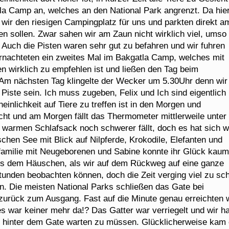
 Camp an, welches an den National Park angrenzt. Da hie
wir den riesigen Campingplatz für uns und parkten direkt a
fen sollen. Zwar sahen wir am Zaun nicht wirklich viel, umso
Auch die Pisten waren sehr gut zu befahren und wir fuhren
nachteten ein zweites Mal im Bakgatla Camp, welches mit
n wirklich zu empfehlen ist und ließen den Tag beim
. Am nächsten Tag klingelte der Wecker um 5.30Uhr denn wir
Piste sein. Ich muss zugeben, Felix und Ich sind eigentlich 
inlichkeit auf Tiere zu treffen ist in den Morgen und
ht und am Morgen fällt das Thermometer mittlerweile unter
warmen Schlafsack noch schwerer fällt, doch es hat sich w
ischen See mit Blick auf Nilpferde, Krokodile, Elefanten und
rnfamilie mit Neugeborenen und Sabine konnte ihr Glück kaum
aus dem Häuschen, als wir auf dem Rückweg auf eine ganze
tunden beobachten können, doch die Zeit verging viel zu sch
. Die meisten National Parks schließen das Gate bei
zurück zum Ausgang. Fast auf die Minute genau erreichten 
s war keiner mehr da!? Das Gatter war verriegelt und wir ha
 hinter dem Gate warten zu müssen. Glücklicherweise kam 