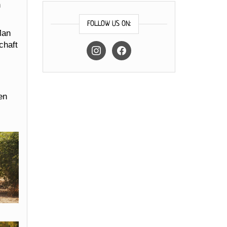
h
FOLLOW US ON:
Man
chaft
instagram
facebook
en