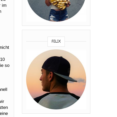
r im
m
FELIX
nicht
 10
ie so
nell
wir
tten
eine