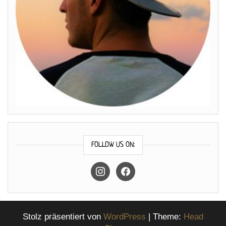
FOLLOW US ON:
instagram
facebook
Stolz präsentiert von
WordPress
|
Theme:
Head