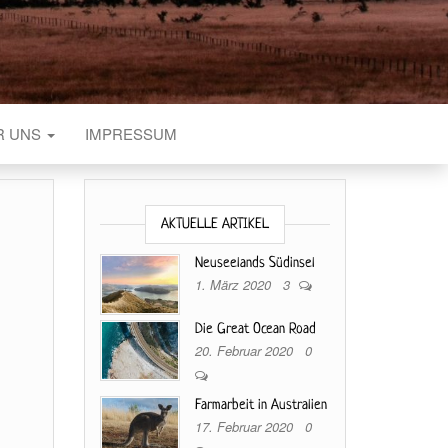
R UNS
IMPRESSUM
AKTUELLE ARTIKEL
Neuseelands Südinsel
1. März 2020
3
Die Great Ocean Road
20. Februar 2020
0
Farmarbeit in Australien
17. Februar 2020
0