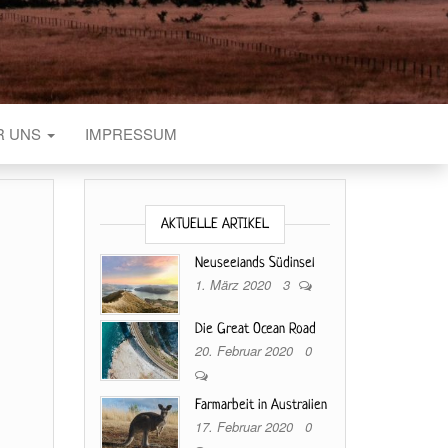
R UNS
IMPRESSUM
AKTUELLE ARTIKEL
Neuseelands Südinsel
1. März 2020
3
Die Great Ocean Road
20. Februar 2020
0
Farmarbeit in Australien
17. Februar 2020
0