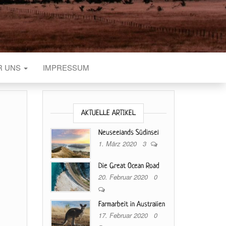
R UNS
IMPRESSUM
AKTUELLE ARTIKEL
Neuseelands Südinsel
1. März 2020
3
Die Great Ocean Road
20. Februar 2020
0
Farmarbeit in Australien
17. Februar 2020
0