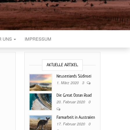
R UNS
IMPRESSUM
AKTUELLE ARTIKEL
Neuseelands Südinsel
1. März 2020
3
Die Great Ocean Road
20. Februar 2020
0
Farmarbeit in Australien
17. Februar 2020
0